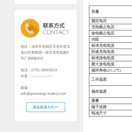
容量
额定电压
充电截止电压
放电截止电压
内阻
标准充电电流
地址：深圳市龙岗区宝龙街道宝
快速充电电流
龙社区新能源一路宝龙智造园4
标准放电电流
号厂房B栋602
最大放电电流
电话：0755-28683619
循环寿命
(25
±
2
)
℃
传真：------------------
工作温度
邮箱：
储存温度
info@greenergy-battery.com
重量
端子连接
更多联系方式>>
电池尺寸