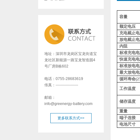
容量
额定电压
充电截止电
放电截止电
内阻
标准充电电
地址：深圳市龙岗区宝龙街道宝
快速充电电
龙社区新能源一路宝龙智造园4
标准放电电
号厂房B栋602
最大放电电
电话：0755-28683619
循环寿命
(2
传真：------------------
工作温度
邮箱：
储存温度
info@greenergy-battery.com
重量
端子连接
更多联系方式>>
电池尺寸