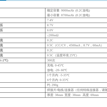
额定容量
: 9000mAh (0.2C
放电
)
最小容量
: 8700mAh (0.2C
放电
)
7.4V
压
8.7V
压
6.0V
≤200mΩ
流
0.2C
流
0.5C
（
CC/CV
，
4500mA
，
8.7V
，
60mA
）
流
0.2C
流
0.5C
（温度环境
25
）
℃
5
±
2
)
300
次
℃
充电
: 0-45
℃
放电
: -20- 60
℃
1
个月内
: -5-35
℃
6
个月内
: 0-35
℃
约
. 290g
焊接片
/
电线
/
连接器（任何特殊连接器，请
厚度
: 38mm
宽度
: 38mm
高度
: 69mm