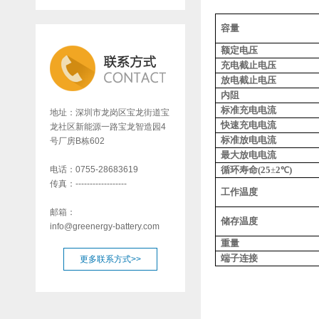
容量
额定电压
充电截止电压
放电截止电压
内阻
标准充电电流
地址：深圳市龙岗区宝龙街道宝
快速充电电流
龙社区新能源一路宝龙智造园4
标准放电电流
号厂房B栋602
最大放电电流
电话：0755-28683619
循环寿命
(25
±
2
)
℃
传真：------------------
工作温度
邮箱：
储存温度
info@greenergy-battery.com
重量
端子连接
更多联系方式>>